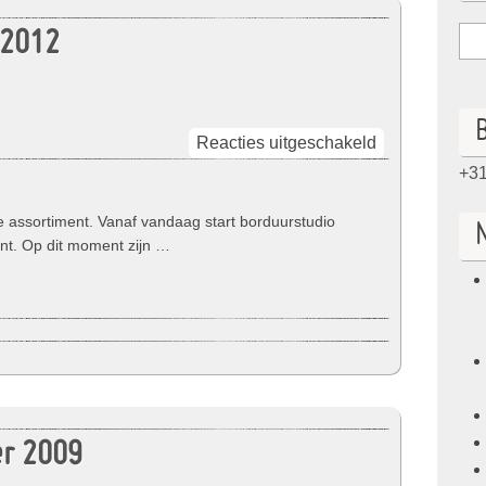
 2012
B
voor
Reacties uitgeschakeld
Nieuwsbrief
+31
Februari
2012
e assortiment. Vanaf vandaag start borduurstudio
borduurstudio
nt. Op dit moment zijn …
zigzag
er 2009